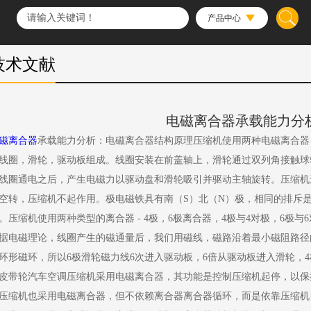
产品中心
技术文献
电磁离合器承载能力分
磁离合器
承载能力分析：电磁离合器结构原理压缩机使用两种电磁离合器
线圈，滑轮，驱动板组成。线圈安装在前盖轴上，滑轮通过双列角接触球
线圈通电之后，产生电磁力以驱动盘和滑轮吸引并驱动主轴旋转。压缩机
空转，压缩机不起作用。极电磁铁具有南（S）北（N）极，相同的排斥
。压缩机使用两种类型的离合器 - 4极，6极离合器，4极与4对极，6极与
据电磁理论，线圈产生的磁通量后，我们用磁线，磁路沿着最小磁阻路径
环形磁环，所以6极滑轮磁力线6次进入驱动板，6倍从驱动板进入滑轮，4
皮带轮汽车空调压缩机采用电磁离合器，其功能是控制压缩机起停，以保
压缩机也采用电磁离合器，但不依赖离合器离合器循环，而是依靠压缩机