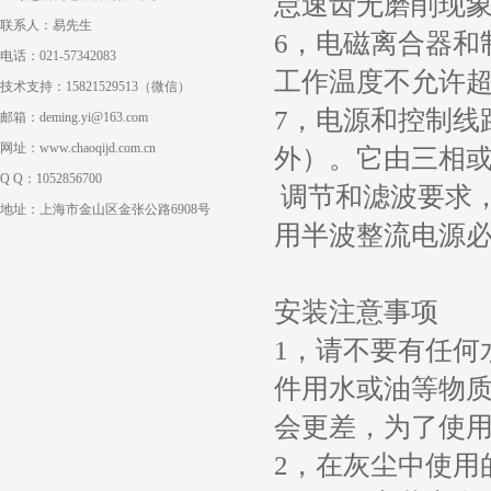
怠速齿无磨削现象
联系人：易先生
6，电磁离合器和
电话：021-57342083
工作温度不允许超
技术支持：15821529513（微信）
7，电源和控制线路
邮箱：deming.yi@163.com
网址：www.chaoqijd.com.cn
外）。它由三相
Q Q：1052856700
调节和滤波要求，
地址：上海市金山区金张公路6908号
用半波整流电源
安装注意事项
1，请不要有任何
件用水或油等物
会更差，为了使
2，在灰尘中使用