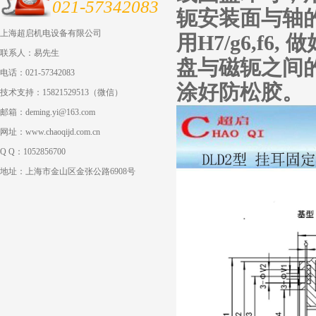
021-57342083
轭安装面与轴的
上海超启机电设备有限公司
用H7/g6,f
联系人：易先生
盘与磁轭之间的
电话：021-57342083
涂好防松胶
。
技术支持：15821529513（微信）
邮箱：deming.yi@163.com
网址：www.chaoqijd.com.cn
Q Q：1052856700
地址：上海市金山区金张公路6908号