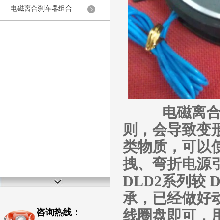
电磁离合刹车器组合
电磁离合器
则，会导致变
类物质，可以使
拽、弯折电源
DLD2系列
较 
承，已经做好
线圈盘即可，
咨询热线：